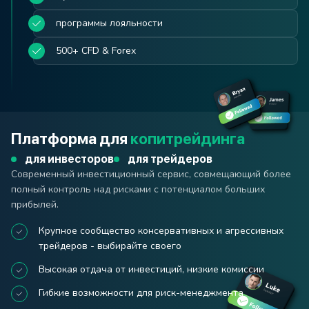
профессиональной торговой платформы.
кредитное плечо до 1:500
депозиты от 500 USD
есть бонусные предложения
программы лояльности
400+ инструментов
кредитное плечо до 1:3000
500+ CFD & Forex
депозиты от 100 USD
исполнение от 30 мс
выгодные спреды
Платформа для
копитрейдинга
для инвесторов
для трейдеров
Современный инвестиционный сервис, совмещающий более
полный контроль над рисками с потенциалом больших
прибылей.
Крупное сообщество консервативных и агрессивных
трейдеров - выбирайте своего
Высокая отдача от инвестиций, низкие комиссии
Гибкие возможности для риск-менеджмента