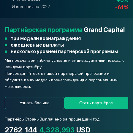
Изменения за 2022
Изменения за 2022
Изменения за 2022
Изменения за 2022
Изменения за 2022
-40%
-26%
-62%
-61%
-7%
Партнёрская программа
Grand Capital
три модели вознаграждения
ежедневные выплаты
несколько уровней партнёрской программы
Мы предлагаем гибкие условия и индивидуальный подход к
каждому партнёру.
Присоединяйтесь к нашей партнёрской программе и
обсудите вашу модель вознаграждения с персональным
менеджером.
Узнать больше
Стать партнёром
Партнёры
Страны
Выплачено за прошедший год
2762
144
4,328,993
USD