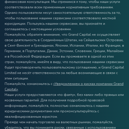
финансовая консультация. Мы стремимся к тому, чтобы наши услуги
соответствовали всем применимым нормативным требованиям.
Однако пользователи несут самостоятельную ответственность за то,
чтобы пользование нашими сервисами соответствовало местной
юрисдикции. Пользуясь нашими сервисами, вы признаёте и
соглашаетесь с настоящими условиями.
Пожалуйста, обратите внимание, что Grand Capital не осуществляет
свою деятельность в Соединённых Штатах, на Сейшельских Островах,
в Сент-Винсент и Гренадинах, Японии, Испании, Италии, во Франции, в
Германии, в Португалии, Дании, Эстонии, Словении, Греции, Малайзии
и в Российской Федерации. Если вы проживаете в одной из этих
стран, пожалуйста, имейте в виду, что пользование нашими сервисами
будет противоречить пользовательскому соглашению, и Grand Capital
Limited не несёт ответственности за любые возникающие в связи с
этим ситуации.
Пожалуйста, ознакомьтесь с
«Уведомлением о рисках компании Grand
Capital»
.
Наши услуги предоставляются «по факту», без каких-либо прямых или
косвенных гарантий. Для получения подробной правовой
информации, пожалуйста, полностью ознакомьтесь с нашими
юридическими документами или проконсультируйтесь с
квалифицированным юристом.
Прежде чем начать торговлю на валютных рынках, пожалуйста,
убедитесь, что вы понимаете риски, связанные с использованием