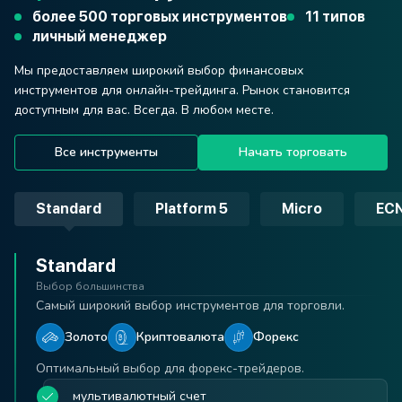
более 500 торговых инструментов
11 типов
личный менеджер
Мы предоставляем широкий выбор финансовых
инструментов для онлайн-трейдинга. Рынок становится
доступным для вас. Всегда. В любом месте.
Все инструменты
Начать торговать
Standard
Platform 5
Micro
ECN
Standard
Platform 5
Micro
ECN Prime
Swap Free
Выбор большинства
Новейшая версия классической платформы
Центовые счета
Счёт с исполнением по ECN
Исламский счёт
Самый широкий выбор инструментов для торговли.
Возможности для трейдинга, которых вы не найдёте
Минимальный объём одной сделки - 0.001 лота.
Преимущества:
Как счёт Standard, но без свопов.
больше нигде:
Лучший выбор для начинающих.
Счёт для трейдеров-мусульман.
Быстрое исполнение
Золото
Криптовалюта
Низкие спреды
Форекс
депозиты от 10 USD
депозиты от 100 USD
Низкие спреды
Азиатские акции
Низкие комиссии
Оптимальный выбор для форекс-трейдеров.
Воспользуйтесь всеми преимуществами
60 торговых инструментов
без свопов
мультивалютный счет
Выбор профессиональных трейдеров.