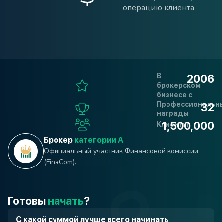
операцию клиента
В
2006
брокерском
бизнесе с
Профессиональн
32
награды
1,500,000
Клиенты
Брокер
категории А
Официальный участник Финансовой комиссии
(FinaCom).
Готовы
начать
?
С какой суммой лучше всего начинать